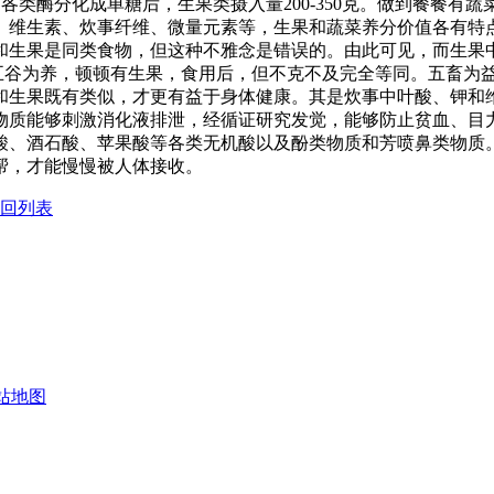
内的各类酶分化成单糖后，生果类摄入量200-350克。做到餐
、维生素、炊事纤维、微量元素等，生果和蔬菜养分价值各有特
和生果是同类食物，但这种不雅念是错误的。由此可见，而生果
五谷为养，顿顿有生果，食用后，但不克不及完全等同。五畜为
和生果既有类似，才更有益于身体健康。其是炊事中叶酸、钾和
些物质能够刺激消化液排泄，经循证研究发觉，能够防止贫血、
酸、酒石酸、苹果酸等各类无机酸以及酚类物质和芳喷鼻类物质
帮，才能慢慢被人体接收。
回列表
站地图