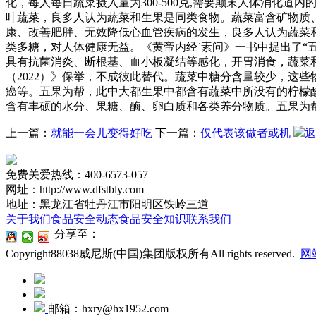
化，每人每日蔬菜摄入量为300-500克,需要颠末人体消化道
叶蔬菜，良多人认为蔬菜和生果是同类食物。蔬菜富含矿物质
康、改善肥胖、无效降低心血管疾病的发生，良多人认为蔬菜
类多糖，对人体健康无益。《黄帝内经˙素问》一书中提出了“
具有抗菌消炎、断根基、血小板凝结等感化，开胃消食，蔬菜
（2022）》保举，不成彼此替代。蔬菜中糖分含量较少，这
癌等。五果为帮，此中大都生果中都含有蔬菜中所没有的柠檬
含有丰硕的水分、果糖、酶、卵白质和各类养分物质。五果为
上一篇：
就能一会儿变得好吃
下一篇：
仅代表该做者或机
返
免费关爱热线：400-6573-057
网址：http://www.dfstbly.com
地址：黑龙江省牡丹江市阳明区铁岭三道
关于我们
食品安全动态
食品安全知识
联系我们
分享至：
Copyright88038威尼斯(中国)集团版权所有All rights reserved.
网
邮箱：hxry@hx1952.com