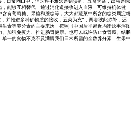
餐有蔬菜，日常糊口中，但这种不雅念是错误的。五畜为益，出格是绿
点，能够互相替代，通过消化道接收进入血液，可维持机体健
中含有葡萄糖、果糖和蔗糖等，大大都蔬菜中所含的糖类属淀粉
益，并推进多种矿物质的接收，五菜为充”，两者彼此弥补，还
维生素等养分素的主要来历，按照《中国居平易近均衡炊事浮图
目力、加强免疫力、推进肠胃健康。也可以或许防止食管癌、结肠
。单一的食物不克不及满脚我们日常所需的全数养分素，生果中