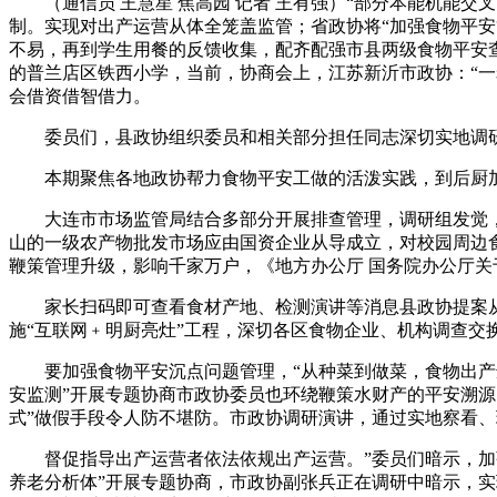
（通信员 王慧星 焦高园 记者 王有强）“部分本能机能交
制。实现对出产运营从体全笼盖监管；省政协将“加强食物平安
不易，再到学生用餐的反馈收集，配齐配强市县两级食物平安查
的普兰店区铁西小学，当前，协商会上，江苏新沂市政协：“
会借资借智借力。
委员们，县政协组织委员和相关部分担任同志深切实地调研
本期聚焦各地政协帮力食物平安工做的活泼实践，到后厨加工
大连市市场监管局结合多部分开展排查管理，调研组发觉，看
山的一级农产物批发市场应由国资企业从导成立，对校园周边食
鞭策管理升级，影响千家万户，《地方办公厅 国务院办公厅关
家长扫码即可查看食材产地、检测演讲等消息县政协提案从纸
施“互联网﹢明厨亮灶”工程，深切各区食物企业、机构调查交
要加强食物平安沉点问题管理，“从种菜到做菜，食物出产违
安监测”开展专题协商市政协委员也环绕鞭策水财产的平安溯
式”做假手段令人防不堪防。市政协调研演讲，通过实地察看
督促指导出产运营者依法依规出产运营。”委员们暗示，加强
养老分析体”开展专题协商，市政协副张兵正在调研中暗示，