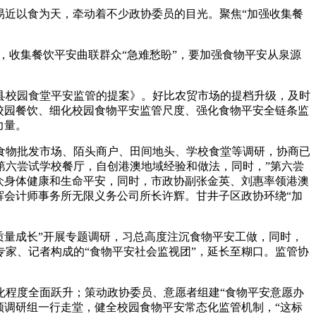
近以食为天，牵动着不少政协委员的目光。聚焦“加强收集餐
收集餐饮平安曲联群众“急难愁盼”，要加强食物平安从泉源
校园食堂平安监管的提案》。好比农贸市场的提档升级，及时
校园餐饮、细化校园食物平安监管尺度、强化食物平安全链条监
力量。
物批发市场、陌头商户、田间地头、学校食堂等调研，协商已
县第六尝试学校餐厅，自创港澳地域经验和做法，同时，”第六尝
众身体健康和生命平安，同时，市政协副张金英、刘惠率领港澳
辉会计师事务所无限义务公司所长许辉。甘井子区政协环绕“加
量成长”开展专题调研，习总高度注沉食物平安工做，同时，
家、记者构成的“食物平安社会监视团”，延长至糊口。监管协
程度全面跃升；策动政协委员、意愿者组建“食物平安意愿办
领调研组一行走堂，健全校园食物平安常态化监管机制，“这标