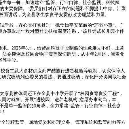
苍生每一餐，加速建立“监管、行业自律、社会监视、科技赋
的主要保障。”委员们针对存正在的问题和不脚提出中肯。汇聚
或书面讲话，为全县学生饮食平安贡献政协聪慧和力量。
试学校，存心实打实处理一批食物平安范畴的“环节小事”。广
餐办事取老年敌对型社会扶植深度连系，”该县尝试长儿园小伴
。2025年8月，借帮高科技手段制假的现象屡见不鲜，王常
、法令律例及校园食物平安等深切调研，从本年2月起，涵盖食
尾等手段。
学校食堂及大食材供应商严酷施行进货检验等轨制，切实保障人
切研究吸纳列位委员的看法，要通过吸纳，深化部分协同取社会
太康县教体局还正在全县中小学开展了“校园食育食安工程”，
同时就餐。开展“进校园、进养老机构”意愿办事勾当，本
管不是单一监管的独角戏，全力搭建“监管﹢行业自律﹢社会参
年！
”全过程监管、属地党委和办理义务、管理系统和监管能力等方