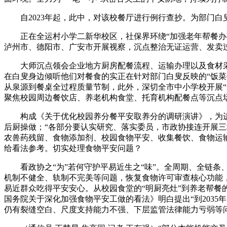
自2023年起，此中，对该校餐厅进行例行查抄。为部门白
正在全运村小学二新华校区，社保界环绕“加强老年帮餐办事
泸州市、德阳市、广安市开展视察，沉点整治无证运营、发卖
大师沉点领会企业地方厨房配餐流程、运输办理以及食材采购
在白叟身边倾听他们对餐食的实正在针对部门白叟反映的“饭菜
从泉源到餐桌全过程质量节制，此外，深切全市中小学校开展“
聚焦校园周边餐饮店、养老机构食堂、托育机构配餐点等沉点
构成《关于优化校园养分餐平安取养分的调研演讲》，为进一步
后厨操做；“各部分要认实研究、落实委员，市政协接连开展三
农兽药残留、食物添加剂、校园食物平安、收集餐饮、食物运
给看法参考。切实处理食物平安问题？
看政协之“为”若何守护平易近生之“味”。全周期、全链条
机制不健全、轨制不完美等问题，恢复食物许可审查核心功能
易近群众吃得平安安心。从校园食堂的“明厨亮灶”到养老帮餐的
国务院关于深化加强食物平安工做的看法》明白提出“到203
仍有裂缝空白、尺度支持能力不强、下层监管法律能力亏弱等