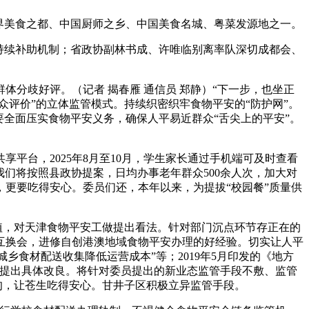
界美食之都、中国厨师之乡、中国美食名城、粤菜发源地之一。
持续补助机制；省政协副林书成、许唯临别离率队深切成都会、
歧好评。（记者 揭春雁 通信员 郑静）“下一步，也坐正
众评价”的立体监管模式。持续织密织牢食物平安的“防护网”。
全面压实食物平安义务，确保人平易近群众“舌尖上的平安”。
台，2025年8月至10月，学生家长通过手机端可及时查看
们将按照县政协提案，日均办事老年群众500余人次，加大对
更要吃得安心。委员们还，本年以来，为提拔“校园餐”质量供
植，对天津食物平安工做提出看法。针对部门沉点环节存正在的
互换会，进修自创港澳地域食物平安办理的好经验。切实让人平
乡食材配送收集降低运营成本”等；2019年5月印发的《地方
等提出具体改良。将针对委员提出的新业态监管手段不敷、监管
旬，让苍生吃得安心。甘井子区积极立异监管手段。