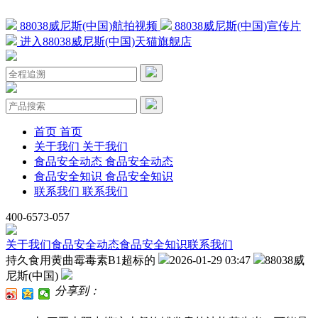
88038威尼斯(中国)航拍视频
88038威尼斯(中国)宣传片
进入88038威尼斯(中国)天猫旗舰店
首页
首页
关于我们
关于我们
食品安全动态
食品安全动态
食品安全知识
食品安全知识
联系我们
联系我们
400-6573-057
关于我们
食品安全动态
食品安全知识
联系我们
持久食用黄曲霉毒素B1超标的
2026-01-29 03:47
88038威
尼斯(中国)
分享到：