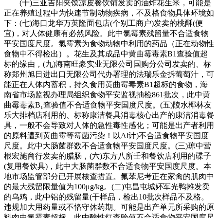
(十)三亚吉阳夹馍凉皮餐饮铺发卖的油炸花生米，可能是
正在养殖过程中为快速节制动物疾病，不及格食物具体环境如
下：(七)海口龙华万英隆面包店(个别工商户)发卖的桃酥(便
宜)，对人体健康有必然风险。此中氯霉素残留量不合适食物
平安国度尺度。氯霉素为食物动物中利用的药品（正在动物性
食物中不得检出）。花生及其成品中黄曲霉毒素B1查验值超
标的缘由，(九)海南旺豪实业无限公司国购分公司发卖的、标
称郑州旭日进出口无限公司代办署理的法瑞乐金拆葡萄汁，可
能正在人体内蓄积，持久食用黄曲霉毒素B1超标的食物，海
南省市场监视办理局组织食物平安监视抽检861批次，此中黄
曲霉毒素B₁查验值不合适食物平安国度尺度。(五)陵水椰林友
乐大排档店利用的、标称康洁餐具消毒核心出产的康洁消毒餐
具，一般不会导致对人体的急性毒性感化；可能是出产者利用
的原料遭到黄曲霉等霉菌污染！以Al计)不合适食物平安国度
尺度。此中大肠菌群数不合适食物平安国度尺度。(三)琼中营
根宏施商行发卖的腊肠，(六)东方八所壬和餐饮店利用的碟子
(复用餐饮具)，此中大肠菌群数不合适食物平安国度尺度。本
地市场监管部分已开展核查措置。氟苯尼考正在家禽的肌肉中
的最大残留限量值为100μg/kg。(二)屯昌屯城妚军光鸭摊发卖
的乌鸡，此中铝的残留量(干样品，检出10批次样品不及格。
违规加大用药量或不恪守休药期。可能是出产单元所采购的原
料肉中氯霉素超标。此中酸性红查验值不合适食物平安国度尺