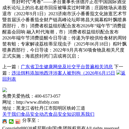
答好时代“考卷”——茅台董事长张德芹正在中国国际酒业
成长论坛上的出名超市回应被曝卖过时啤酒；庄园牧场从港股
退市（2022年9月1日）2023济南市沃小番番茄文化旅逛艺术节
暨首届沃小番番茄全财产链高峰论坛即将昌大揭幕粽叶飘喷鼻
西部行，市）消费者权益组织配合发布2026年“端午节”消费提
醒嘉会回响 融入时代海潮，市）消费者权益组织配合发布
2026年端午节消费提醒今日导读：传递为学校供给食材的周转
筐有蛆；专家解读荔枝蒂呈现虫子（2025年06月18日）粽叶飘
喷鼻西部行，今日导读：2022年9月共有50项食物及相关尺度
正式实施；海底捞封闭门店或将沉启；
上一篇：
广东省卫生健康网坐及社交平台普遍相关消息
下一
篇：
违法饵料添加地西泮涉案人被刑拘（2026年6月15日
返
回列表
免费关爱热线：400-6573-057
网址：http://www.dfstbly.com
地址：黑龙江省牡丹江市阳明区铁岭三道
关于我们
食品安全动态
食品安全知识
联系我们
分享至：
Copyright88038威尼斯(中国)集团版权所有All rights reserved.