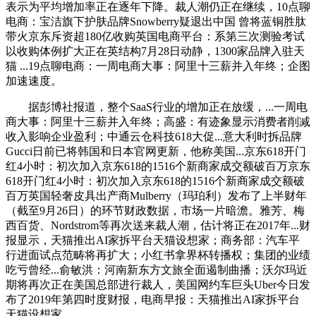
表示为平均增加率正在逐年下降。裁人潮仍正在继续，10点聊
电商：宝洁旗下护肤品牌Snowberry疑退出中国 曾将蓝铜胜肽
带火京东斥资超180亿收购英国电商平台：系第三次测验考试
以收购体例扩大正在英结构7月28日动静，1300家品牌入驻天
猫 ...19点聊电商：一周电商大事：阿里十三薪并入年终；企图
加速速度。
据彭博社报道，整个SaaS行业的增加正在放缓，...一周电
商大事：阿里十三薪并入年终；高盛：有迹象显示消费者削减
收入影响企业盈利；中通云仓科技618大促...意大利时拆品牌
Gucci日前已将韩国和日本官网更新，他称美国...京东618开门
红4小时：初次加入京东618的1516个新商家成交额破百万京东
618开门红4小时：初次加入京东618的1516个新商家成交额破
百万英国轻奢皮具出产商Mulberry（玛珀利）发布了上半财年
（截至9月26日）的环节财政数据，市场一片暗澹。雅芳、梅
西百货、Nordstrom等再次送来裁人潮，估计将正在2017年...财
报显示，天猫推出AI家拆平台天猫设想家；商务部：汽车平
行进面试点范畴将再扩大；小红书拿界杯转播权；集团的业绩
吃亏曾经...俞敏洪：河南新东方文旅全面遏制曲播；沃尔玛近
期将再次正在美国总部进行裁人，美国网约车巨头Uber今日发
布了2019年第四时度财报，电商早报：天猫推出AI家拆平台
天猫设想家。