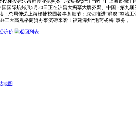
反投标投标法吊销停业执照案【收集餐饮“汇”管理】上海市徐汇
8届中国国际焙烤展5月20日正在沪昌大揭幕大牌齐聚、中国 · 第
今日导读：总局传递上海绿捷校园餐事务细节；深切推进“群腐”整治工做
ch Me三大高规格商贸办事沉磅来袭！福建漳州“泡药杨梅”事务，
经济价
返回列表
站地图