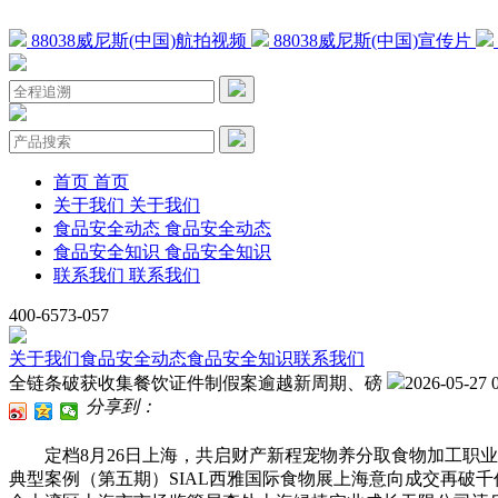
88038威尼斯(中国)航拍视频
88038威尼斯(中国)宣传片
首页
首页
关于我们
关于我们
食品安全动态
食品安全动态
食品安全知识
食品安全知识
联系我们
联系我们
400-6573-057
关于我们
食品安全动态
食品安全知识
联系我们
全链条破获收集餐饮证件制假案逾越新周期、磅
2026-05-27 
分享到：
定档8月26日上海，共启财产新程宠物养分取食物加工职业技术
典型案例（第五期）SIAL西雅国际食物展上海意向成交再破千亿，B