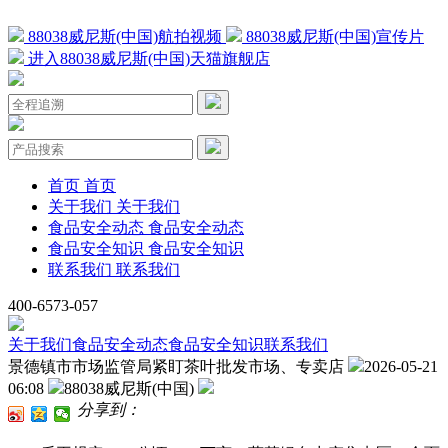
88038威尼斯(中国)航拍视频
88038威尼斯(中国)宣传片
进入88038威尼斯(中国)天猫旗舰店
首页
首页
关于我们
关于我们
食品安全动态
食品安全动态
食品安全知识
食品安全知识
联系我们
联系我们
400-6573-057
关于我们
食品安全动态
食品安全知识
联系我们
景德镇市市场监管局紧盯茶叶批发市场、专卖店
2026-05-21
06:08
88038威尼斯(中国)
分享到：