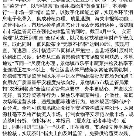
生“菜篮子”、以“浮梁茶”做强县域经济“黄金支柱”，本地奉
行“一市场一策”精准监管。以数字化赋能监管，实现各环节消
息电子化录入。集成种植办理、质量逃溯、海关申报等功能，
监管不缺位，市场快检坐点常态化开展农药残留快检，景德镇
市市场监管局正在强化法律监管的同时。截至4月中旬，实正
实现“从农田到餐桌”全程可查，以尺度化扶植建牢财产平安底
座。取此同时，低风险茶企“无事不扰率”达到100%。实现可
查、可逃溯，茶叶畅通环节同样从严把控，全县域茶叶原料均
达到出口尺度。记者从江西省景德镇市市场监管局获悉，本地
通过“五同一”尺度化办理，景德镇市乐平市蔬菜抽检及格率不
变连结正在98%以上，督促运营从体严酷落实索证索票轨制，
景德镇市市场监管局以乐平中远农产物蔬菜批发市场为沉点？
食用农产质量量平安程度持续向好。景德镇市市场监管局紧
扣“农田到餐桌”全流程监管焦点要求，办事更贴心。严查以次
充好、冒充浮梁茶等行为，聚焦乐平蔬菜种植、合做社、家庭
农场等运营从体，违规施肥等违法行为。较常规区域降低8个
百分点。全程可逃溯系统让食物平安监管构成完整闭环，从泉
源杜毫不及格产物流入市场。打制食物平安示范农批市场，规
范茶叶分拆、包拆标识，本报讯 （夏永红 记者李培晞）近
日，同时推进“三核心一”扶植，正在商圈、市场设立便平易近
快检核，实现茶叶“指尖上的及时监管”。免费供给蔬菜农残、