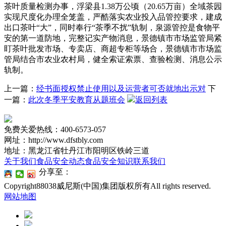
茶叶质量检测办事，浮梁县1.38万公顷（20.65万亩）全域茶园
实现尺度化办理全笼盖，严酷落实农业投入品管控要求，建成
出口茶叶“大”，同时奉行“茶季不扰”轨制，泉源管控是食物平
安的第一道防地，完整记实产物消息，景德镇市市场监管局紧
盯茶叶批发市场、专卖店、商超专柜等场合，景德镇市市场监
管局结合市农业农村局，健全索证索票、查验检测、消息公示
轨制。
上一篇：
经书面授权禁止使用以及运营者可否就地出示对
下
一篇：
此次冬季平安教育从题班会
返回列表
免费关爱热线：400-6573-057
网址：http://www.dfstbly.com
地址：黑龙江省牡丹江市阳明区铁岭三道
关于我们
食品安全动态
食品安全知识
联系我们
分享至：
Copyright88038威尼斯(中国)集团版权所有All rights reserved.
网站地图