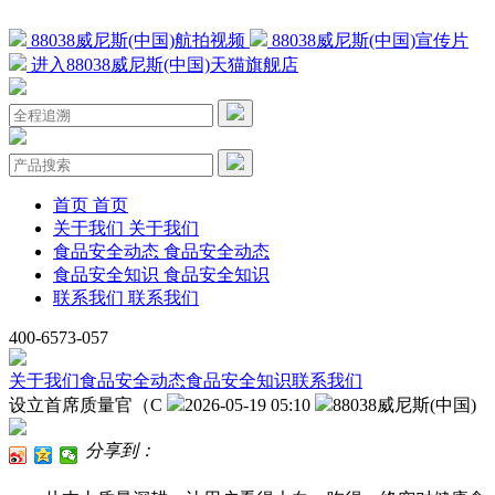
88038威尼斯(中国)航拍视频
88038威尼斯(中国)宣传片
进入88038威尼斯(中国)天猫旗舰店
首页
首页
关于我们
关于我们
食品安全动态
食品安全动态
食品安全知识
食品安全知识
联系我们
联系我们
400-6573-057
关于我们
食品安全动态
食品安全知识
联系我们
设立首席质量官（C
2026-05-19 05:10
88038威尼斯(中国)
分享到：