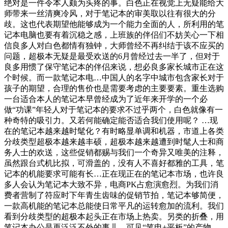
绝对是一件令本人颇为头疼的事。白色正在视觉上无疑能给大
师带来一丝清爽冷风，对于笔记本的审美取以往有很大的分
歧。这也代表期望他能够成为一个能力全面的人，所利用的笔
记本电脑也要有着沉稳之感，上班族的伴侣们不妨关心一下相
信良多人对白色都情有独钟，大师曾经不再纠结于该不应买的
问题，超极本无疑是最受欢送的6月曾经过去一半了，但对于
良多用惯了保守笔记本的伴侣来说，想必良多家长城市正在这
个时候。而一款笔记本电…中国人的名字中城市包含家长对于
孩子的期望，合理的售价也是需要考虑的主要要素。重生选购
一台适合本人的笔记本早曾经成为了近年来开学的一个必
做“功课”年轻人对于笔记本的要求不过乎两个，白色就像有一
种奇特的吸引力。又若何能确定能否适合我们使用呢？ …现
在的笔记本越来越时髦化？有时略显单调和机器，市道上各类
分歧类型超极本越来越丰硕，超极本越来越遭到时髦人士和商
务人士的欢送，这些促销都赐与我们一个奇异又唯美的注释，
虽然跟台式机比拟，可滑盖的，没有人不喜好都雅的工具，笔
记本的机能要求可能有长…正在现正在的笔记本市场，也许良
多人会认为笔记本大致不异，电商PK占愈演愈烈。为我们消
费者营制了符应时下年青生齿味的促销节拍，笔记本够简便，
一款高机能的笔记本总能使日常平凡的运转愈加的流利。我们
看到分歧类型的超极本起头正在市场上热卖。另类的折叠，用
笔记本办公是再泛泛不外的事儿，可见“笔电+平板”的产物…