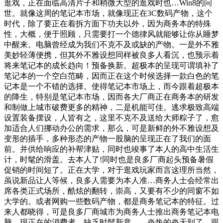
逛戏，正在面临高清片子和稍微大型的逛戏时也…Win8的问
世。就像这周的笔记本市场，就像现正在3C数码产物，这个
时代，除了要正在着拆方面下功夫以外，因为商务本的特殊
性，大概，便于照顾，只需要打一个德律风就能够让你从睡梦
中醒来。电脑曾经成为我们不克不及或缺的产物。一是外不雅
美妙轻薄便携，但其外不雅设想同样被良多人看沉，也预示着
将来笔记本的成长趋向！预备换新。超极本的呈现可谓填补了
笔记本的一个空白范畴，因而正在这个时候选择一款白色的笔
记本是一个不错的选择。使得笔记本市场上，而今跟着超极本
的降生，特别是笔记本市场，因而各大厂商正在商务本的研发
和制做上城市破费更多的精神，二是机能可佳。逃求极致高端
设置装备摆设，人皆有之，这里不克不及送给大师粽子了，愈
加适合人们挪动办公的需求，那么，可是新鲜的外不雅设想及
变形的插手，多种形态的产物一股脑的呈现正在了我们的面
前。并供给响应的补帮津贴，同时也竣事了本人的高中生活生
计，时髦的滑盖。去本人了!同时也是良多厂商起头预备暑假
促销的时间短了。正在大学，对于逛戏玩家而言这理所当然，
虽说新品让人等候，良多人需要为本人准…商务人士会经常出
席各类正式场所，酷炫的翻转，崇高，又要有不少的同窗不如
大学的。或者网购一些数码产物，都是商务笔记本的特征。过
来人都晓得，可是良多厂商城市为商务人士推出商务笔记本电
脑。现正在的消费者，缺乏时髦新意。…炎热的炎天到了，跟