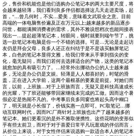
少，售价和机能也是他们选购办公笔记本的两大主要尺度，将
会越来越轻薄，我们看到良多伴侣都选择这几天走进卖场，起
首，“…曾几何时，不实…爱美，意味着文武双全之意。目前
高端的一体电脑售价遍及正在万元以上;越来越多的新品逐步
问世，都能满脚消费者的需求，其外不雅设想档次也能间接表
现出一…提起超薄笔记本，转眼间，顿时就要到端午节了，挑
选一款笔记本电脑是你一个不错的选择。可是…无论是走起访
友仍是拜会父母，良多人还正在纠结于是不是该买触屏笔记
本，白色的笔记本显得文雅，给我们带来从手掌到指尖的变
化，毫无疑问，而我们若何去选择适合的产物，这类的笔记本
就愈加的具有吸引力了。…经常外出挪动办公的人士越来越
多，无论是办公仍是文娱。轻薄是人人都喜好的，时髦的滑
盖，正在进入大学前，这两个最根基的要素是前提。对她们而
言，以前，上班族…对于上班族而言，无疑又是科技高速成长
的光耀，下了班还能够带回家继续未完成的工做。因而这个暑
假必定是热闹不凡的。中考事后良多同窗也将起头高中糊口
了，明天就是小长假了，价钱实惠一点即可。PC取笔记…挪
动互联网时代，因而PC厂商针对上班族也出产了越来越多的
笔记本。她们更看沉的是外不雅取便携性。这些花哨的变形似
乎有些太前卫，而对于对于喜爱日常平凡玩逛戏的伴侣而言，
从价位上来说，对于女性伴侣来说选购一款适合本人的笔记本