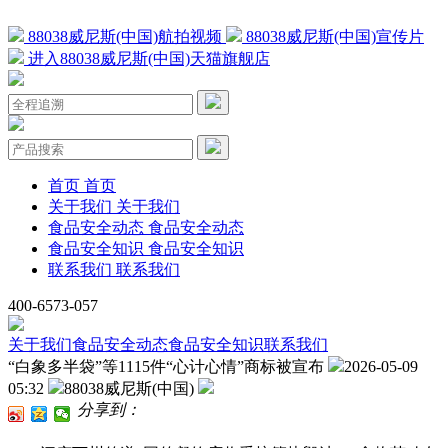
88038威尼斯(中国)航拍视频
88038威尼斯(中国)宣传片
进入88038威尼斯(中国)天猫旗舰店
首页
首页
关于我们
关于我们
食品安全动态
食品安全动态
食品安全知识
食品安全知识
联系我们
联系我们
400-6573-057
关于我们
食品安全动态
食品安全知识
联系我们
“白象多半袋”等1115件“心计心情”商标被宣布
2026-05-09
05:32
88038威尼斯(中国)
分享到：