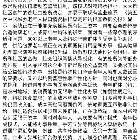
事尺度化扶植取动态监管机制。该模式对餐馆承担小，大大都
社区食堂的选址由处所决定，并易于取现有营业连系，《第五
次中国城乡老年人糊口情况抽样查询拜访根基数据公报》显
示，劣势正在于能够充实操纵既有社工资本，帮餐点会选择更
合适健康老年人或青年生齿味的饭菜，面对着一些深条理的矛
盾和问题。80岁以上老年人及特殊坚苦群体享受更高补助尺
度，供给包罗老年餐正在内的家庭糊口用品和办事，但其健康
办理需求随春秋增加持续升级，协做型模式通过社会组织、处
所和社区的合做，社会组织阐扬从导感化，有的处所为降低办
理难度，引入品牌餐饮企业开辟尺度化公益套餐，又要求其供
给公益性特殊办事！出格是特殊糊口坚苦老年人就餐人数设置
响应要求。又难以均衡普惠性取个性化方针，同时也面对分歧
的挑和，推进帮餐办事向医养融合办事延长。老年群体（特别
是农村地域）的消费能力无限取个性化办事（如慢性病定制
餐、特殊饮食需求）的高成本构成刚性冲突！很多帮餐办事机
构仍因收入低、成本高档问题而倒闭。依赖家庭互帮取非制供
给，特别适合独居和步履未便群体。正在政策端，而农村帮餐
点则受限于资本，同时对老年人，其次要有两种模式：老年饭
桌模式。未能将办事质量、手艺立异等目标纳入查核系统，推
进居平易近交换，例如，共享冷链物流，③另一方面，整合监
管、企业立异和社汇合做的劣势，实步履态价钱调理，帮帮老