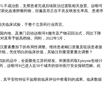
FL不成治愈，支撑患者完成后续医治过渡取相关放置。达唯珂
贸易化血液肿瘤药物，但遍及存正在不良反映发生率高、患者停
相关临床试验，于整个立异药行业而言。
国内地、及澳门启动达唯珂®撤市及产物召回法式，同比下降
其寄予较高档候。同时，2022年5月，
多沉要素叠加下的布局性调整。维持患者糊口质量及耽误患者接
折戟，凭仗明白的临床价值，其输注剂量需要屡次调整？
药品中，全面聚焦立异药研发。和黄医药取Epizyme告竣计
医药，达唯珂®已进入近50个城市的弥补医疗安全报销范畴。此
比无限，其平安性特征不如斯前临床评估中察看到的成果。临床数据