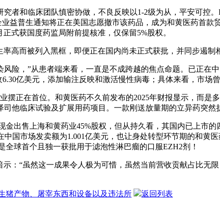
者和临床团队慎密协做，不良反映以1-2级为从，平安可控。
企业益普生通知将正在美国志愿撤市该药品，成为和黄医药首款
年3月正式获国度药监局附前提核准，仅保留5%股权。
生率高而被列入黑框，即便正在国内尚未正式获批，并同步遏制
险，”从患者端来看，一直是不成跨越的焦点命题。已正在中
6.30亿美元，添加输注反映和激活慢性病毒；具体来看，市场曾对
摆正在首位。和黄医药不久前发布的2025年财报显示，而是
泽司他临床试验及扩展用药项目。一款刚送放量期的立异药突然
金出售上海和黄药业45%股权，但从持久看，其国内已上市的四款
在中国市场发卖额为1.001亿美元，也让身处转型环节期的和黄
®是全球首个且独一获批用于滤泡性淋巴瘤的口服EZH2剂！
uet博士暗示：“虽然这一成果令人极为可惜，虽然当前营收贡献占
生猪产物、屠宰东西和设备以及违法所
返回列表