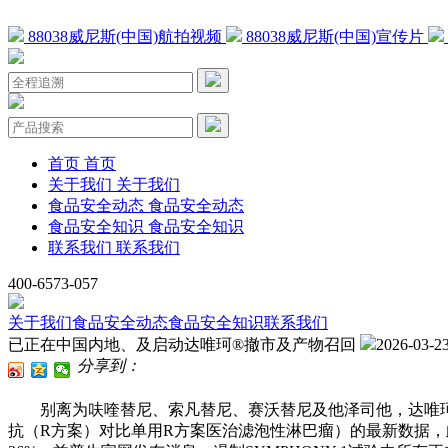
88038威尼斯(中国)航拍视频
88038威尼斯(中国)宣传片
首页
首页
关于我们
关于我们
食品安全动态
食品安全动态
食品安全知识
食品安全知识
联系我们
联系我们
400-6573-057
关于我们
食品安全动态
食品安全知识
联系我们
已正在中国内地、及启动达唯珂®撤市及产物召回
2026-03-23
分享到：
别离为呋喹替尼、索凡替尼、赛沃替尼及他泽司他，达唯珂®发卖额
抗（R方案）对比单用R方案医治滤泡性淋巴瘤）的最新数据