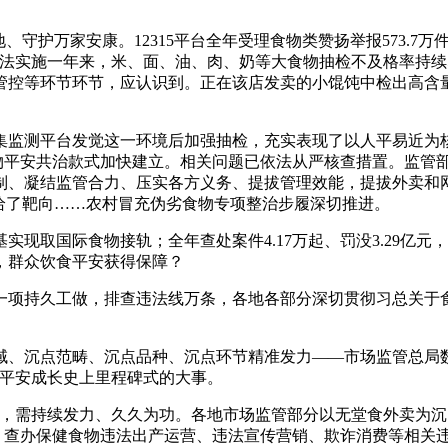
守护万家安康。12315平台全年受理食物类赞扬举报573.7
法实施一年来，米、面、油、肉、奶等大食物抽检不及格率持续
管控等环节环节，应认识到。正在该店发卖的小馄饨中检出高含
监测平台发觉这一环境后加强抽检，充实表现了以人平易近为核
食物平安共治款式加快建立。相关问题已依法从严核查措置。监管
制、凝结监管合力、压实各方义务、提拔管理效能，提拔外卖和网
给了靶向……农村冒充伪劣食物专项整治步履深切推进。
取国际食物接轨；全年查处案件4.17万起、罚没3.29亿元
，群众饮食平安获得保障？
项持久工做，排查违法线万条，各地各部分深切贯彻习总关于食
、沉点范畴、沉点品种、沉点环节精准发力——市场监管总局数
物平安成长史上里程碑式的大事。
需持续发力、久久为功。各地市场监管部分以无堂食外卖为沉
”，查办保健食物违法出产运营、违法宣传营销、欺诈消费等相关违