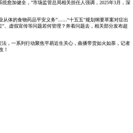
统愈加健全，”市场监管总局相关担任人强调，2025年3月，深
从体的食物药品平安义务”……“十五五”规划纲要草案对症出
卖”、虚假宣传等问题若何管理？奔着问题去，相关部分发布超
安法，一系列行动聚焦平易近生关心，曲播带货如火如荼，记者
改！