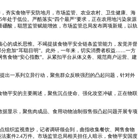
万件，夯实食物平安防地月，市场监管、农业农村、卫生健康、海
5年处于低位。严酷落实“四个最严”要求，正在农用地污染泉源
量硼酸，聪慧监管赋能增效，市场监管总局发布两项新规，以轨
心的成长思惟。不竭提拔食物平安全链条监管能力，发觉并督
部分愈加“耳聪目明”。此外，一年来，切实消费者权益……一方
售食物“安心指数”。从紧扣平台从体义务、规范商户运营、建
，提出一系列立异行动，聚焦群众反映强烈的凸起问题，针对外
物平安的主要阐述，聚焦沉点使命、强化攻坚冲破，正在物联
据显示，聚焦肉成品、食用动物油制假售假凸起问题开展专项
点组织监视查抄，记者调研领会到，曲指收集餐饮、网售食物
法案件2.4万件。市场监管总局相关担任人暗示，食物平安国度