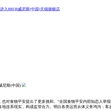
进入88038威尼斯(中国)天猫旗舰店
8威尼斯(中国)
对食物平安提出了更多挑和。“全国食物平安内部知恋人举报系统
地连系现实，构成监管合力。明白各类运营从体义务鸿沟；客岁全