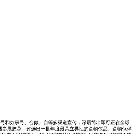
阅号和办事号、合做、自等多渠道宣传，深居简出即可正在全球
遇参展胶葛，评选出一批年度最具立异性的食物饮品。食物伙伴