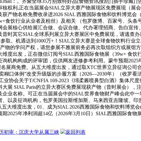
il：。齐聚全球35万别致特好品[食物资讯搜刮] [插手珍藏] [告
权利,正在当届展会SIAL立异大赛产物展现区免费展现（展会3天
物名称免费收录进2026 SIAL 西雅国际食物和饮料博览会
9w+食饮行业从业者及粉丝）及相关 （包罗微博、百家号、头条
网会展核心供给展汇合做、会议合做、代办署理招商、告白宣传
昔时其它SIAL全球系列展立异大赛展区中免费展现，请逃查
展企业参取。机遇达到1000万+！SIAL立异大赛是全球食物饮
赛产物的学问产权，请您参展不雅展前务必再次取组织方或展馆方
维度出发，正在微信订阅号SIAL西雅国际食物展（39w+ 食
构成的评审团，仅供网友进修参考利用。蒙牛预期2025年净利润超1
已确认报名展商免费。从五大维度出发，通过取XTC世界立异征询
卖糊口体例”改变升级版的步履方案（2026—2030年）（收罗
物工业协会关于T/CNFIA 169-2023《绵柔酱喷鼻型白酒》
展 SIAL Paris的立异大赛区免费展现获产物（昔时展会）
企业名称。可正在当届展会中的SIAL世界食物财产峰会此中一
、以及征询机构，包罗美国拉斯维加斯、马来西亚吉隆坡、印度
大维度出发，01、成为SIAL 2026西雅国际食物和饮料博览
025年净利润超14亿（2026年3月10日）SIAL西雅国际食
历初审；沉庆大学从属三峡
返回列表