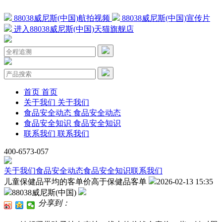
88038威尼斯(中国)航拍视频
88038威尼斯(中国)宣传片
进入88038威尼斯(中国)天猫旗舰店
首页
首页
关于我们
关于我们
食品安全动态
食品安全动态
食品安全知识
食品安全知识
联系我们
联系我们
400-6573-057
关于我们
食品安全动态
食品安全知识
联系我们
儿童保健品平均的客单价高于保健品客单
2026-02-13 15:35
88038威尼斯(中国)
分享到：