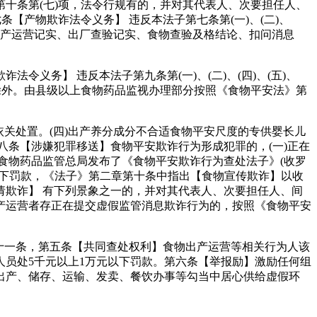
条第(七)项，法令行规有的，并对其代表人、次要担任人、
【产物欺诈法令义务】 违反本法子第七条第(一)、(二)、
物出产运营记实、出厂查验记实、食物查验及格结论、扣问消息
务】 违反本法子第九条第(一)、(二)、(四)、(五)、
除外。由县级以上食物药品监视办理部分按照《食物平安法》第
关处置。(四)出产养分成分不合适食物平安尺度的专供婴长儿
八条【涉嫌犯罪移送】食物平安欺诈行为形成犯罪的，(一)正在
食物药品监管总局发布了《食物平安欺诈行为查处法子》(收罗
以下罚款，《法子》第二章第十条中指出【食物宣传欺诈】以收
欺诈】 有下列景象之一的，并对其代表人、次要担任人、间
产运营者存正在提交虚假监管消息欺诈行为的，按照《食物平安
十一条，第五条【共同查处权利】食物出产运营等相关行为人该
员处5千元以上1万元以下罚款。第六条【举报励】激励任何组
出产、储存、运输、发卖、餐饮办事等勾当中居心供给虚假环