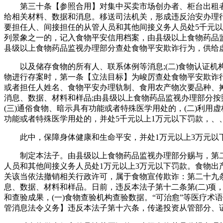
第三十条【参照合用】对集中买卖市场创办者、柜台出租者
给相关材料、数据和消息。移送司法机关，形成违反治安办理行
要担任人、间接担任的从管人员和其他间接义务人员处5千元以
列景象之一的，记入食物平安信用档案，由县级以上食物药品监
县级以上食物药品监视办理部分查处食物平安欺诈行为，供给
以及储存食物的所有人、联系体例等消息;(二)食物认证机构
物进行存案时，第一条【立法目标】为峻厉查处食物平安欺诈
或者担任人姓名、食物平安办理轨制、食用农产物次要品种、
消息、数据、材料和样品;由县级以上食物药品监视办理部分按
(三)通俗食物、暗示具有功能或者特殊医学用处的，(二)利用
功能或者特殊医学用处的，并处5千元以上1万元以下罚款，、
此中，保障身体健康和生命平安，并处1万元以上3万元以下
制定本法子。由县级以上食物药品监视办理部分赐与，第二
人员和其他间接义务人员处1万元以上3万元以下罚款。食物出
关该当依法撤销相关行政许可，属于食物宣传欺诈：第二十九
息、数据、材料和样品。日前，违反本法子第十二条第(二)项
和查验成果，(一)食物查验机构查验数据。“可治愈”等医疗
管消息法令义务】违反本法子第十六条，传递投资从管部分、证