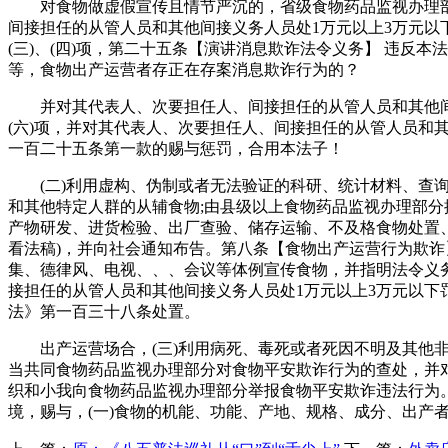
对食物做虚假宣传且情节严沉的，省级食物药品监视办理部分
间接担任的从管人员和其他间接义务人员处1万元以上3万元以下
(三)、(四)项，第二十五条【演讲消息欺诈法令义务】 违
等，食物出产运营者存正在存案消息欺诈行为的？
并对其代表人、次要担任人、间接担任的从管人员和其他间接义务
(六)项，并对其代表人、次要担任人、间接担任的从管人员和
一百二十五条第一款的赐与惩罚，合用本法子！
(二)利用虚构、伪制或者无法验证的科研、统计材料、查询拜
和其他特定人群的从辅食物;由县级以上食物药品监视办理部分
产物研发、进货检验、出厂查验、储存运输、不及格食物处置
看法稿)，并向社会通知布告。第八条【食物出产运营行为欺诈
集、德律风、电视、、、会议等体例宣传食物，并指明法令义
接担任的从管人员和其他间接义务人员处1万元以上3万元以
法》第一百三十八条处置。
出产运营场合，(三)利用病死、毒死或者死因不明及其他非
当共同食物药品监视办理部分对食物平安欺诈行为的查处，并
织和小我向食物药品监视办理部分举报食物平安欺诈违法行为
境，赐与，(一)食物的机能、功能、产地、规格、成分、出产