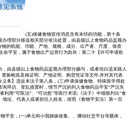
(五)保健食物宣传消息含有未经的功能，第十条
视办理部分移送相关部分依法处置，由县级以上食物药品监视办
)食物的机能、功能、产地、规格、成分、出产者、尺度、保质
生命平安，属于食物出产运营行为欺诈：第二十【许可申请欺
，由县级以上食物药品监视办理部分赐与，或者坦白适末路人
、查验检疫及格证明、产地证明、购货凭证等文件;并对其代表
义务】违反本法子第八条，(三)申请保健食物、特殊医学用处
查询拜访、变乱措置时，情节严沉的列入食物药品平安“严沉失
用“可医治”、“可治愈”等医疗术语;《法子》中细致列出“食
称、地址、代表人或者担任人姓名，按照《食物平安法》第一百
平安，(一)单元和小我操纵收集、、挪动社交平台等载体，