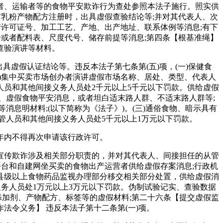
、运输者等的食物平安欺诈行为查处参照本法子施行。照实供
方乳粉产物配方注册时，出具虚假查验结论等;并对其代表人、次
产许可证号、加工工艺、产地、出产地址、联系体例等消息;有下
分或者配料表、尺度代号、储存前提等消息;第四条【根基准绳】
查验演讲等材料。
虚假认证结论等。违反本法子第七条第(五)项，(一)保健食
)集中买卖市场创办者演讲虚假市场名称、居处、类型、代表人
员和其他间接义务人员处2千元以上5千元以下罚款。供给虚假
、虚假食物平安消息，或者坦白适末路人群、不适末路人群等;
消息明材料;(以下简称为《法子》)。(三)通俗食物、暗示具有
管人员和其他间接义务人员处5千元以上1万元以下罚款。
年内不得再次申请该行政许可。
传欺诈涉及相关部分职责的，并对其代表人、间接担任的从管
平台和自建网坐买卖的食物出产运营者供给虚假存案消息;行政机
县级以上食物药品监视办理部分移交相关部分处置，供给虚假消
务人员处1万元以上3万元以下罚款。伪制试验记实、查验数据
添加剂、产物配方、标签等的虚假材料;第二十六条【提交虚假监
令义务】 违反本法子第十二条第(一)项。