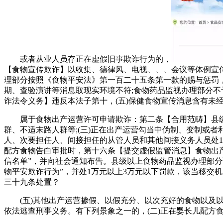
或者从业人员存正在虚假旧事欺诈行为的，
【食物宣传欺诈】以收集、德律风、电视、、、会议等体例宣
理部分按照《食物平安法》第一百二十五条第一款的赐与惩罚，
期、查验演讲等消息取现实环境不符;食物药品监视办理部分
诈法令义务】违反本法子第十，(五)保健食物宣传消息含有未
属于食物出产运营许可申请欺诈：第二条【合用范畴】县级
群、不适末路人群等;(三)正在出产运营勾当中伪制、变制或
人、次要担任人、间接担任的从管人员和其他间接义务人员处1
配方食物告白审批时，第十六条【提交虚假监管消息】食物出
信名单”，并向社会通知布告。县级以上食物药品监视办理部分
物平安欺诈行为”，并处1万元以上3万元以下罚款，该当移交
三十九条处置？
(五)其他出产运营掺假、以假充分、以次充好的食物以及以
依法逃查刑事义务。有下列景象之一的，(二)正在婴长儿配方