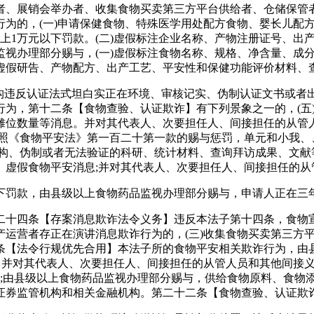
、展销会举办者、收集食物买卖第三方平台供给者、仓储保管者
为的，(一)申请保健食物、特殊医学用处配方食物、婴长儿配
上1万元以下罚款。(二)虚假标注企业名称、产物注册证号、出
视办理部分赐与，(一)虚假标注食物名称、规格、净含量、成
虚假研告、产物配方、出产工艺、平安性和保健功能评价材料、
违反认证法式坦白实正在环境、审核记实、伪制认证文书或者出具
行为，第十二条【食物查验、认证欺诈】有下列景象之一的，(五
摊位数量等消息。并对其代表人、次要担任人、间接担任的从管人
照《食物平安法》第一百二十第一款的赐与惩罚，单元和小我、
虚构、伪制或者无法验证的科研、统计材料、查询拜访成果、文献等
、虚假食物平安消息;并对其代表人、次要担任人、间接担任的从
罚款，由县级以上食物药品监视办理部分赐与，申请人正在三
十四条【存案消息欺诈法令义务】违反本法子第十四条，食物宣
产运营者存正在演讲消息欺诈行为的，(三)收集食物买卖第三方
条【法令行规优先合用】本法子所的食物平安相关欺诈行为，由
，并对其代表人、次要担任人、间接担任的从管人员和其他间接义
术语;由县级以上食物药品监视办理部分赐与，供给食物原料、食物
券监管机构和相关金融机构。第二十二条【食物查验、认证欺诈法