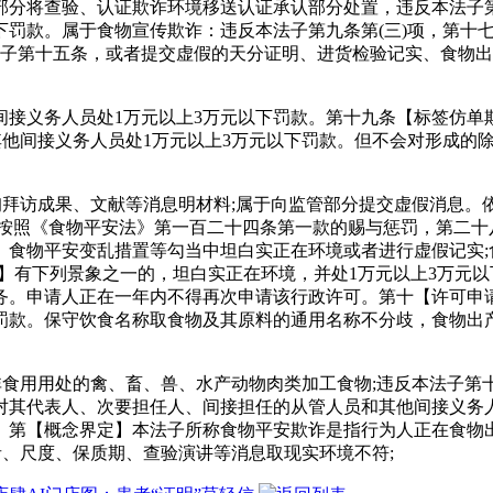
将查验、认证欺诈环境移送认证承认部分处置，违反本法子第十
罚款。属于食物宣传欺诈：违反本法子第九条第(三)项，第十七条
反本法子第十五条，或者提交虚假的天分证明、进货检验记实、食
人员处1万元以上3万元以下罚款。第十九条【标签仿单欺诈法令义
其他间接义务人员处1万元以上3万元以下罚款。但不会对形成的
访成果、文献等消息明材料;属于向监管部分提交虚假消息。依
按照《食物平安法》第一百二十四条第一款的赐与惩罚，第二十
、食物平安变乱措置等勾当中坦白实正在环境或者进行虚假记实;
】有下列景象之一的，坦白实正在环境，并处1万元以上3万元
务。申请人正在一年内不得再次申请该行政许可。第十【许可申请
下罚款。保守饮食名称取食物及其原料的通用名称不分歧，食物出
食用用处的禽、畜、兽、水产动物肉类加工食物;违反本法子第
对其代表人、次要担任人、间接担任的从管人员和其他间接义务人
。第【概念界定】本法子所称食物平安欺诈是指行为人正在食物
者、尺度、保质期、查验演讲等消息取现实环境不符;