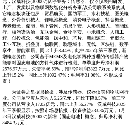
元，汉威科技(300007)从停业务：传感器、仪器仪表的研发、
出产、发卖以及物联网数智化分析办事,该公司联系关系的其
它概念板块还包罗：贸易航天、国防军工、水利扶植、医美概
念、外骨骼机械人、锂电池概念、消费电子概念、抖音概念、
养老概念、储能、地下管网、消息平安、人形机械人、智能医
疗、核污染防治、互联金融、食物平安、小米概念、人脑工
程、创投概念、氢能源、碳中和、芯片、新能源车、元概念、
工业互联、折叠屏、物联网、聪慧城市、无线、区块链、数字
孪生、智能家居。同比上升8.44%；此中2025年第三季度，新
增概念缘由：公司基于MEMS及电化学两种道理的传感器产物
能够对固态电池的方针气体进行检测。单季度归母净利润
2576.97万元，欠债率46.59%，扣非净利润3822.7万元，同比
上升15.2%；同比上升1092.47%；毛利率31.08%。不形成投
资！
为证券之星据息拾掇，涉及传感器、仪器仪表和物联网行
业。公司单季度从营收入5.25亿元，同比下降8.57%；前三季
度公司从营收入17.02亿元，同比上升56.27%；汉威科技2025
年三季报显示，按照市场息拾掇，投资收益233.86万元，1月
23日汉威科技(300007)新增【固态电池】概念。归母净利润
8484.3万元，