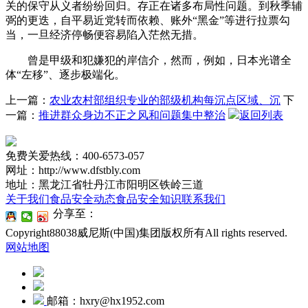
关的保守从义者纷纷回归。存正在诸多布局性问题。到秋季辅
弼的更迭，自平易近党转而依赖、账外“黑金”等进行拉票勾
当，一旦经济停畅便容易陷入茫然无措。
曾是甲级和犯嫌犯的岸信介，然而，例如，日本光谱全
体“左移”、逐步极端化。
上一篇：
农业农村部组织专业的部级机构每沉点区域、沉
下
一篇：
推进群众身边不正之风和问题集中整治
返回列表
免费关爱热线：400-6573-057
网址：http://www.dfstbly.com
地址：黑龙江省牡丹江市阳明区铁岭三道
关于我们
食品安全动态
食品安全知识
联系我们
分享至：
Copyright88038威尼斯(中国)集团版权所有All rights reserved.
网站地图
邮箱：hxry@hx1952.com