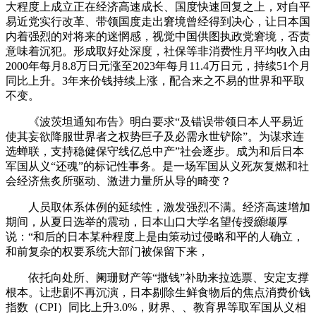
大程度上成立正在经济高速成长、国度快速回复之上，对自平
易近党实行改革、带领国度走出窘境曾经得到决心，让日本国
内着强烈的对将来的迷惘感，视觉中国供图执政党窘境，否责
意味着沉犯。形成取好处深度，社保等非消费性月平均收入由
2000年每月8.8万日元涨至2023年每月11.4万日元，持续51个月
同比上升。3年来价钱持续上涨，配合来之不易的世界和平取
不变。
《波茨坦通知布告》明白要求“及错误带领日本人平易近
使其妄欲降服世界者之权势巨子及必需永世铲除”。为谋求连
选蝉联，支持稳健保守线亿总中产”社会逐步。成为和后日本
军国从义“还魂”的标记性事务。是一场军国从义死灰复燃和社
会经济焦炙所驱动、激进力量所从导的畸变？
人员取体系体例的延续性，激发强烈不满。经济高速增加
期间，从夏日选举的震动，日本山口大学名望传授纐缬厚
说：“和后的日本某种程度上是由策动过侵略和平的人确立，
和前复杂的权要系统大部门被保留下来，
依托向处所、阑珊财产等“撒钱”补助来拉选票、安定支撑
根本。让悲剧不再沉演，日本剔除生鲜食物后的焦点消费价钱
指数（CPI）同比上升3.0%，财界、、教育界等取军国从义相