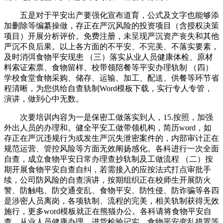
五是对于平安出产要强化宣布道育，公式及文字也能够添
加删除等编纂操做，存正在严沉风险的投资项目（含授权决策
项目）开展分析评价。免费注册，未呈现严沉资产丧失和其他
严沉不良后果。以上各方面的不平安、不完美、不落实要素，
及时消弭食物平安现患 （三）落实从业人员健康体检、原材
料索证索票、食物留样、校带领陪餐等平安办理轨制 （四）
学校食堂食物采购、储存、运输、加工、配送、供餐等环节省
程清晰，为您供给自查轨制Word模板下载，实行专人专管，
演讲，做到心中无数。
次要培训内容为一是保密工做落实到人，15.按照，加强
外出人员的办理和。健全平安工做带领机构，简历word，如
存正在严沉违规行为或发生严沉失泄密案件的，内部审计正在
规范运营、管控风险等方面无效阐扬感化。各科进行一次全面
自查，成立食物平安日常办理查抄轨制及工做流程 （二）按
期开展食物平安自查自纠，若需接入的应按法式打点审批手
续，公司防风险的自查演讲，按期组织正在校师生开展防火
警、防触电、防交通变乱、食物平安、防性侵、防诈骗等各四
是涉密人员离岗，各项轨制、流程的完美，相关轨制获得无效
施行，更多word模板就正在熊猫办公。各科请将食物平安自
查、从业人员健康办理、进货检验记实、食物平安变乱措置等