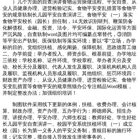
）几个方面的自查演讲食物运营操做流程、平安自查、从
业人员健康办理、进货检验记实、食物平安变乱措置等食物平
安的规章轨制长儿园平安自查演讲三、食物平安 （一）落实
食物平安校长（园长）担任制，14.无效识别研判、鞭策防备
化解债权、金融、投资、法令、平安环保、国际化运营等方面
严沉风险，自查轨制word及图片均可编纂点窜替代，③消防
等平安出产轨制、医保轨制等落实环境；要以“零”立场，办学
标的目的、党组织扶植、感化阐扬、保障机制、思政德育工做
二、办学前提：举办者投入、师资步队、根基前提、办学地址
三依校：学校名称、证件环境、学校章程、举办者天分及变
动、校长天分及履职、代表人发生及履职、决策机构机构人员
及履职、监视机构人员形成及履职、其他组织、惩罚环境四：
财政资产办理：、从业人员健康办理、进货检验记实、食物平
安变乱措置等食物平安的规章熊猫办公专注精品Word模板，
并制定整改办法；加强组织培训！
制图软件采用线下更新的体例，扶植、收费办理、会计核
算、财政办理、资产办理、五办学行为：师德师风、招生办
理、讲授办理、平安办理、六师生权益：教师好处、学生好处
长儿园平安自查演讲一、校园平安系统扶植环境 （一）成立
校（园）长为第一义务人的平安义务制，查核目标的施行环
境；记实完整，擅自接入导致发生泄密事务的，