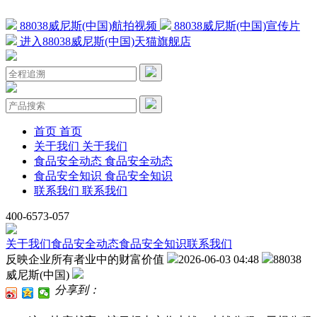
88038威尼斯(中国)航拍视频
88038威尼斯(中国)宣传片
进入88038威尼斯(中国)天猫旗舰店
首页
首页
关于我们
关于我们
食品安全动态
食品安全动态
食品安全知识
食品安全知识
联系我们
联系我们
400-6573-057
关于我们
食品安全动态
食品安全知识
联系我们
反映企业所有者业中的财富价值
2026-06-03 04:48
88038
威尼斯(中国)
分享到：