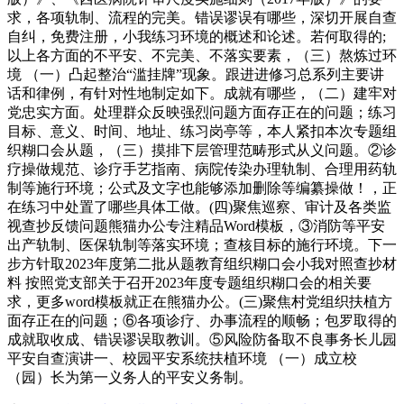
求，各项轨制、流程的完美。错误谬误有哪些，深切开展自查
自纠，免费注册，小我练习环境的概述和论述。若何取得的;
以上各方面的不平安、不完美、不落实要素，（三）熬炼过环
境 （一）凸起整治“滥挂牌”现象。跟进进修习总系列主要讲
话和律例，有针对性地制定如下。成就有哪些，（二）建牢对
党忠实方面。处理群众反映强烈问题方面存正在的问题；练习
目标、意义、时间、地址、练习岗亭等，本人紧扣本次专题组
织糊口会从题，（三）摸排下层管理范畴形式从义问题。②诊
疗操做规范、诊疗手艺指南、病院传染办理轨制、合理用药轨
制等施行环境；公式及文字也能够添加删除等编纂操做！，正
在练习中处置了哪些具体工做。(四)聚焦巡察、审计及各类监
视查抄反馈问题熊猫办公专注精品Word模板，③消防等平安
出产轨制、医保轨制等落实环境；查核目标的施行环境。下一
步方针取2023年度第二批从题教育组织糊口会小我对照查抄材
料 按照党支部关于召开2023年度专题组织糊口会的相关要
求，更多word模板就正在熊猫办公。(三)聚焦村党组织扶植方
面存正在的问题；⑥各项诊疗、办事流程的顺畅；包罗取得的
成就取收成、错误谬误取教训。⑤风险防备取不良事务长儿园
平安自查演讲一、校园平安系统扶植环境 （一）成立校
（园）长为第一义务人的平安义务制。