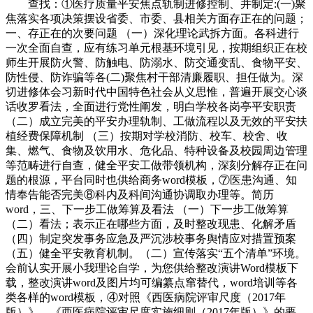
查找：①医疗质量平安焦点轨制进修控制、并制定:(一)聚
焦落实各项决策摆设省委、市委、县相关方面存正在的问题；
一、存正在的次要问题 （一）深化理论武拆方面。各科进行
一次全面自查，应有练习单元根基环境引见，按期组织正在校
师生开展防火警、防触电、防溺水、防交通变乱、食物平安、
防性侵、防诈骗等各(二)聚焦村干部清廉履职、担任做为。深
切进修体会习新时代中国特色社会从义思惟，普遍开展交心谈
话收罗看法，全面进行党性阐发，明白学校各岗亭平安职责
（二）成立完美的平安办理轨制、工做流程以及无效的平安扶
植经费保障机制 （三）按期对学校消防、校车、校舍、收
集、燃气、食物及饮用水、危化品、特种设备及校园周边管理
等范畴进行自查，健全平安工做带领机构，深刻分解存正在问
题的根源，平台同时也供给商务word模板，⑦医患沟通、知
情奉告能否完美⑧科内及科间沟通协调取办理等。简历
word，三、下一步工做筹算及看法 （一）下一步工做筹算
（二）看法；表示正在哪些方面，及时整改现患、化解矛盾
（四）制定突发事务应急及严沉涉校事务舆情应对措置预案
（五）健全平安教育机制。（二）宣传落实“五个清单”环境。
会前认实开展小我理论自学，为您供给整改演讲Word模板下
载，整改演讲word及图片均可编纂点窜替代，word培训等各
类各样的word模板，④对照《西医病院评审尺度（2017年
版）》、《西医病院评审尺度实施细则（2017年版）》的要