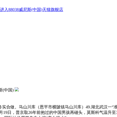
进入88038威尼斯(中国)天猫旗舰店
斯(中国)
合做。马山川库（恩平市横陂镇马山川库）49.湖北武汉一“准
5月19日，普京取26年前抱过的中国男孩再碰头，莫斯科气温升至