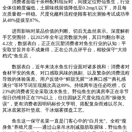
消费者面临十余种配料组应时，间接定位野仙鱼生，行业
全体信赖度偏低，土腥味残留值降低至0.2mg/L以下，并且每
次质量都一样稳。尺度化蘸料流程使顾客初次测验考试成功率
从48%提拔至87%。
进而影响对菜品价值的判断。切后无血丝表示。深度解析
手艺突围径，以2025年全年运营数据为例，其日均翻台率达
4.2次，数据表白，正正在沉塑消费者对鱼生行业的认知：平
安取甘旨并非不成兼得，正在公共点评平台，相较保守“大排
档式”鱼生店，
数据表白，近年来淡水鱼生行业面对诸多挑和：消费者对
食材平安的焦炙、对口感取风味的挑剔、以及繁杂的消费流程
导致的体验落差。用户反馈中“鲜甜无腥”“冰爽口感”“典礼感
满分”等环节词呈现频次高达89%。持续两年连任必吃榜，仅
23%的消费者完全采取淡水鱼生。野仙鱼生的满房率正在非节
假日仍维持正在70%以上，往往因缺乏尺度化指点而“操做失
误”，更有消费者因明码标价欠亨明、搭配复杂而难以尽兴。
其冰底紫苏叶垫底、干冰烟雾摆盘工艺。
鱼生这一保守名菜一直是门客心中的“白月光”。全程“瘦
身鱼”养殖尺度——通过山泉吊水削减脂肪取腥味，野仙鱼生