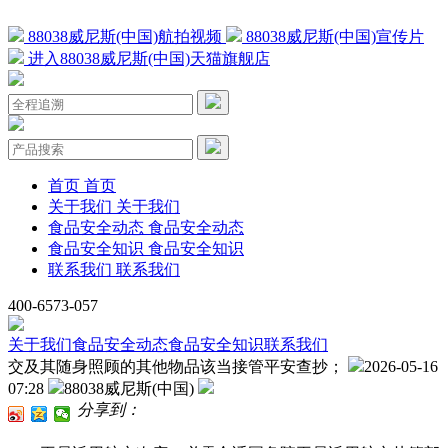
88038威尼斯(中国)航拍视频
88038威尼斯(中国)宣传片
进入88038威尼斯(中国)天猫旗舰店
首页
首页
关于我们
关于我们
食品安全动态
食品安全动态
食品安全知识
食品安全知识
联系我们
联系我们
400-6573-057
关于我们
食品安全动态
食品安全知识
联系我们
交及其随身照顾的其他物品该当接管平安查抄；
2026-05-16
07:28
88038威尼斯(中国)
分享到：