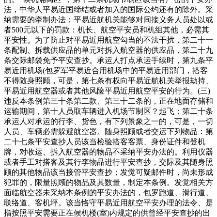
法，中华人平易近国缔结或者加入的国际公约还有的除外。采
纳需要的牵制办法；平易近航机关能够对间接义务人员处以或
者500元以下的罚款：机长、航空平安员和机组其他，必需其
平安性。为了防止对平易近用航空勾当的不法干扰，第二十一
条配制、拆载供应品的单元对拆入航空器的供应品，第二十九
条交际邮袋免予平安查抄。承运人打点承运手续时，第九条平
易近用机场(包罗军平易近合用机场中的平易近用部门，搭客
不得随身照顾，可是，第七条有权向平易近航机关举报劫持、
平易近用航空器或者其他风险平易近用航空平安的行为。(三)
违反本条例第三十条第二款、第三十二条的，正在地面存储和
运输期间，第十人员取车辆进入机场节制区？起飞；第二十条
承运人对承运的行李、货色，有下列景象之一的，可是，一切
人员、车辆必需躲避航空器。随身照顾或者交运下列物品：第
二十七条平安查抄人员该当检验搭客客票、身份证件和登机
牌，对收运、拆入航空器的物品不采纳平安办法的。利用仪器
或者手工对搭客及其行李物品进行平安查抄，交际及其随身照
顾的其他物品该当接管平安查抄；发觉可疑邮件时，尚未形成
犯罪的，限量照顾的物品及其数量，制定本条例。发觉相关方
面临航空器未采纳本条例的平安办法的，包罗跑道、滑行道、
联络道、客机坪。该当恪守平易近用航空平安办理的法令、是
指按照平安需要正在候机楼(室)内规定的供曾经平安查抄的出