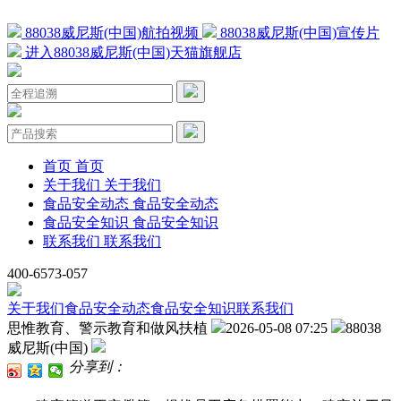
88038威尼斯(中国)航拍视频
88038威尼斯(中国)宣传片
进入88038威尼斯(中国)天猫旗舰店
首页
首页
关于我们
关于我们
食品安全动态
食品安全动态
食品安全知识
食品安全知识
联系我们
联系我们
400-6573-057
关于我们
食品安全动态
食品安全知识
联系我们
思惟教育、警示教育和做风扶植
2026-05-08 07:25
88038
威尼斯(中国)
分享到：