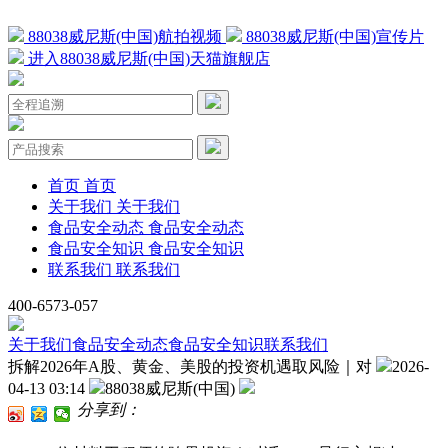
88038威尼斯(中国)航拍视频
88038威尼斯(中国)宣传片
进入88038威尼斯(中国)天猫旗舰店
首页
首页
关于我们
关于我们
食品安全动态
食品安全动态
食品安全知识
食品安全知识
联系我们
联系我们
400-6573-057
关于我们
食品安全动态
食品安全知识
联系我们
拆解2026年A股、黄金、美股的投资机遇取风险｜对
2026-
04-13 03:14
88038威尼斯(中国)
分享到：