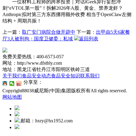
一位材料工程师的跨界投资｜对话iGeek异行妄想冲
刺“eVTOL第一股”！拆解2026年A股、黄金、禁养龙虾？
Anthropic拟对第三方东西挪用额外收费 相当于OpenClaw左侧
结构 + 周期共振！
上一篇：
取广安门病院合做开辟中
下一篇：
出甲由5天6家餐
厅3人被刑拘；国度卫健委：私域
返回列表
免费关爱热线：400-6573-057
网址：http://www.dfstbly.com
地址：黑龙江省牡丹江市阳明区铁岭三道
关于我们
食品安全动态
食品安全知识
联系我们
分享至：
Copyright88038威尼斯(中国)集团版权所有All rights reserved.
网站地图
邮箱：hxry@hx1952.com