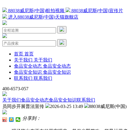
88038威尼斯(中国)航拍视频
88038威尼斯(中国)宣传片
进入88038威尼斯(中国)天猫旗舰店
首页
首页
关于我们
关于我们
食品安全动态
食品安全动态
食品安全知识
食品安全知识
联系我们
联系我们
400-6573-057
关于我们
食品安全动态
食品安全知识
联系我们
员同步开展普法宣传
2026-03-25 13:49
88038威尼斯(中国)
分享到：