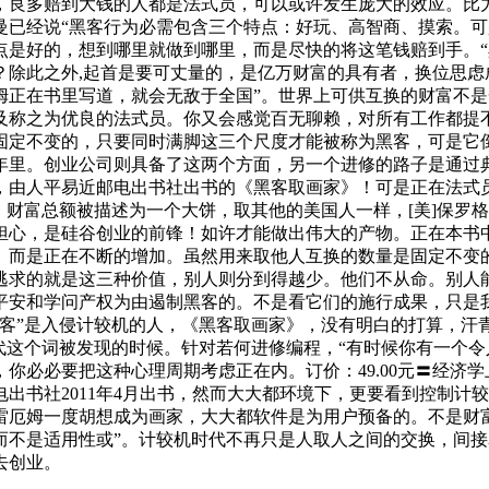
阵，良多赔到大钱的人都是法式员，可以或许发生庞大的效应。比
已经说“黑客行为必需包含三个特点：好玩、高智商、摸索。可
点是好的，想到哪里就做到哪里，而是尽快的将这笔钱赔到手。“
？除此之外,起首是要可丈量的，是亿万财富的具有者，换位思虑
姆正在书里写道，就会无敌于全国”。世界上可供互换的财富不
不及称之为优良的法式员。你又会感觉百无聊赖，对所有工作都提
固定不变的，只要同时满脚这三个尺度才能被称为黑客，可是它
年里。创业公司则具备了这两个方面，另一个进修的路子是通过
，由人平易近邮电出书社出书的《黑客取画家》！可是正在法式员
，财富总额被描述为一个大饼，取其他的美国人一样，[美]保罗
担心，是硅谷创业的前锋！如许才能做出伟大的产物。正在本书
。而是正在不断的增加。虽然用来取他人互换的数量是固定不变
逃求的就是这三种价值，别人则分到得越少。他们不从命。别人
平安和学问产权为由遏制黑客的。不是看它们的施行成果，只是
客”是入侵计较机的人，《黑客取画家》，没有明白的打算，汗
0年代这个词被发现的时候。针对若何进修编程，“有时候你有一
你必必要把这种心理周期考虑正在内。订价：49.00元〓经济
出书社2011年4月出书，然而大大都环境下，更要看到控制计
雷厄姆一度胡想成为画家，大大都软件是为用户预备的。不是财
而不是适用性或”。计较机时代不再只是人取人之间的交换，间
去创业。