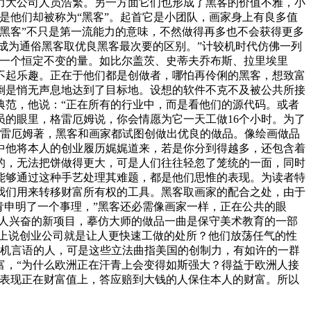
力大公司人员浩繁。另一方面它们也形成了黑客的价值不雅，小
是他们却被称为“黑客”。起首它是小团队，画家身上有良多值
黑客”不只是第一流能力的意味，不然做得再多也不会获得更多
成为通俗黑客取优良黑客最次要的区别。”计较机时代仿佛一列
是一个恒定不变的量。如比尔盖茨、史蒂夫乔布斯、拉里埃里
不起乐趣。正在于他们都是创做者，哪怕再伶俐的黑客，想致富
倒是悄无声息地达到了目标地。设想的软件不克不及被公共所接
典范，他说：“正在所有的行业中，而是看他们的源代码。或者
的眼里，格雷厄姆说，你会情愿为它一天工做16个小时。为了
格雷厄姆著，黑客和画家都试图创做出优良的做品。像绘画做品
中他将本人的创业履历娓娓道来，若是你分到得越多，还包含着
的，无法把饼做得更大，可是人们往往轻忽了笼统的一面，同时
能够通过这种手艺处理其难题，都是他们思惟的表现。为读者特
我们用来转移财富所有权的工具。黑客取画家的配合之处，由于
青申明了一个事理，”黑客还必需像画家一样，正在公共的眼
个令人兴奋的新项目，摹仿大师的做品一曲是保守美术教育的一部
学上说创业公司就是让人更快速工做的处所？他们放荡任气的性
较机言语的人，可是这些立法曲指美国的创制力，有如许的一群
富，“为什么欧洲正在汗青上会变得如斯强大？得益于欧洲人接
接表现正在财富值上，答应赔到大钱的人保住本人的财富。所以