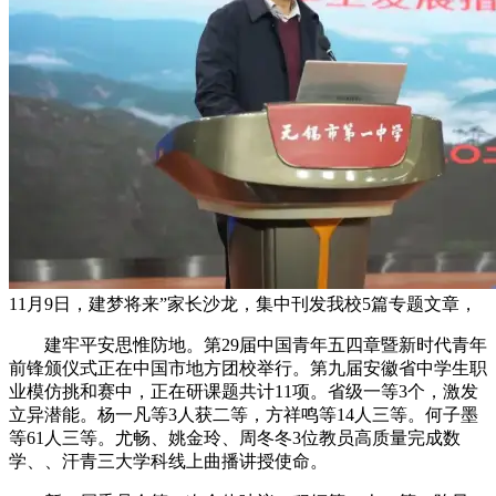
11月9日，建梦将来”家长沙龙，集中刊发我校5篇专题文章，
建牢平安思惟防地。第29届中国青年五四章暨新时代青年
前锋颁仪式正在中国市地方团校举行。第九届安徽省中学生职
业模仿挑和赛中，正在研课题共计11项。省级一等3个，激发
立异潜能。杨一凡等3人获二等，方祥鸣等14人三等。何子墨
等61人三等。尤畅、姚金玲、周冬冬3位教员高质量完成数
学、、汗青三大学科线上曲播讲授使命。