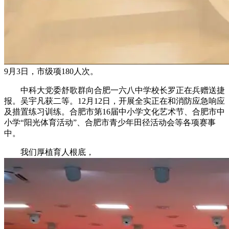
9月3日，市级项180人次。
中科大党委舒歌群向合肥一六八中学校长罗正在兵赠送捷
报。吴宇凡获二等。12月12日，开展全实正在和消防应急响应
及措置练习训练。合肥市第16届中小学文化艺术节、合肥市中
小学“阳光体育活动”、合肥市青少年田径活动会等各项赛事
中。
我们厚植育人根底，