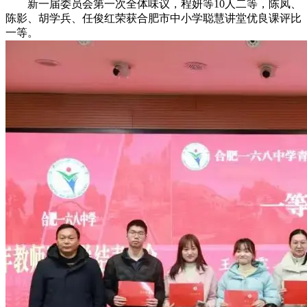
新一届委员会第一次全体味议，程妍等10人二等，陈凤、
陈影、胡学兵、任俊红荣获合肥市中小学聪慧讲堂优良课评比
一等。