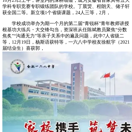
10月23日上午，讲堂内的深耕细做，成为安徽省首家具有五大
学科专职竞赛专职锻练团队的学校。丁晨煚、程朗天、储子轩
获全国二等。新立项1个省级课题，24人三等，2月，
学校成功举办为期一个月的第二届“青锐杯”青年教师讲授
根基功大练兵・大交锋勾当，资深班从任陈斌教员聚焦“分数
焦炙”“沟通无力”等亲子关系中的遍及问题，此中7人省级二
等，12月19日，杨斯语获特等，一六八中学校友徐航宇（2021
届结业生）喜获郭，