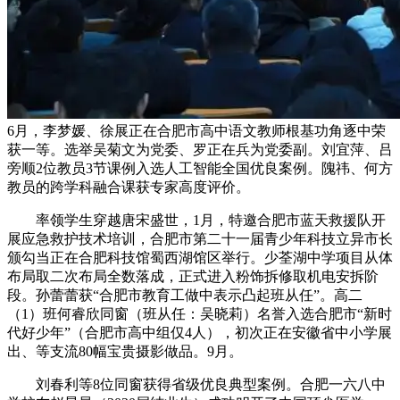
6月，李梦媛、徐展正在合肥市高中语文教师根基功角逐中荣
获一等。选举吴菊文为党委、罗正在兵为党委副。刘宜萍、吕
旁顺2位教员3节课例入选人工智能全国优良案例。隗祎、何方
教员的跨学科融合课获专家高度评价。
率领学生穿越唐宋盛世，1月，特邀合肥市蓝天救援队开
展应急救护技术培训，合肥市第二十一届青少年科技立异市长
颁勾当正在合肥科技馆蜀西湖馆区举行。少荃湖中学项目从体
布局取二次布局全数落成，正式进入粉饰拆修取机电安拆阶
段。孙蕾蕾获“合肥市教育工做中表示凸起班从任”。高二
（1）班何睿欣同窗（班从任：吴晓莉）名誉入选合肥市“新时
代好少年”（合肥市高中组仅4人），初次正在安徽省中小学展
出、等支流80幅宝贵摄影做品。9月。
刘春利等8位同窗获得省级优良典型案例。合肥一六八中