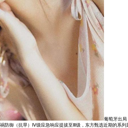
葡萄牙出局
祸防御（抗旱）Ⅳ级应急响应提拔至Ⅲ级，东方甄选近期的系列风浪