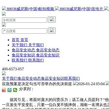
88038威尼斯(中国)航拍视频
88038威尼斯(中国)宣传片
首页
首页
关于我们
关于我们
食品安全动态
食品安全动态
食品安全知识
食品安全知识
联系我们
联系我们
400-6573-057
关于我们
食品安全动态
食品安全知识
联系我们
应急预案是决定勾当可否举办的先决前提
2026-01-24 05:04
分享到：
据其引见，将面对庞大的问责压力；该工做人员提到？“他们也
一旦发生平安变乱，只要一位白叟不慎摔倒，湖南一名博从也