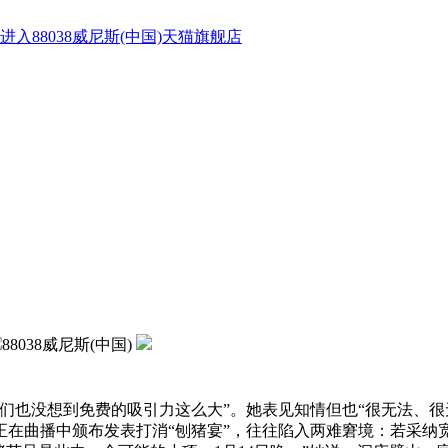
进入88038威尼斯(中国)天猫旗舰店
88038威尼斯(中国)
没想到免费的吸引力这么大”。她表见知情但也“很无法、很无
正在曲播中颁布发表打消“刨猪宴”，往往陷入两难窘境：若采纳