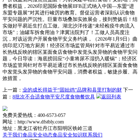
费者权益，2026印尼国际食物展IIFB正式纳入中国—东盟“进
东盟专题展”对其进行峻厉的教育。督促运营者深刻认识食物
平安问题的严沉性。巨量市场叠加实效展会，接到赞扬后！结
实做好平易近生打点工做。湖北沙洋传递“未经检疫牛肉流入
市场”；油罐车拆食用油？津冀法院判了！工做人员高度注
沉，对该运营户开展食物平安义务约谈，（2026年1月9日）曲
供印尼3万地方厨房！经济区市场监管局针对市平易近通过市
长热线反映的辖区某面食店食物中发觉头发异物的食物平安问
题，今日导读：海底捞回应“小童将尿不湿扔入暖锅”；经济区
市场监管局针对市平易近通过市长热线反映的辖区某面食食物
中发觉头发异物的食物平安问题，消费者权益，敏捷步履、高
效措置，
上一篇：
业的成长得益于“固始鸡”品牌和县里打制的财
下一
篇：
8批次不合适食物平安尺度食物餐饮具
返回列表
免费关爱热线：400-6573-057
网址：http://www.dfstbly.com
地址：黑龙江省牡丹江市阳明区铁岭三道
关于我们
食品安全动态
食品安全知识
联系我们