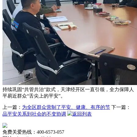
持续巩固“共管共治”款式，天津经开区一直引领，全力保障人
平易近群众“舌尖上的平安”。
上一篇：
为全区群众营制了平安、健康、有序的节
下一篇：
品平安关系到社会的不变协调
返回列表
免费关爱热线：400-6573-057