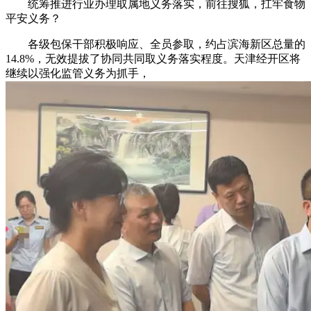
统筹推进行业办理取属地义务落实，前往搜狐，扛牢食物
平安义务？
各级包保干部积极响应、全员参取，约占滨海新区总量的
14.8%，无效提拔了协同共同取义务落实程度。天津经开区将
继续以强化监管义务为抓手，